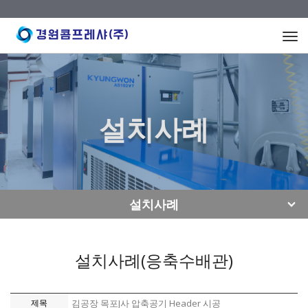
Togg
navi
설치사례
설치사례
설치사례(응축수배관)
제목
김공장 목포J사 압축공기 Header 시공