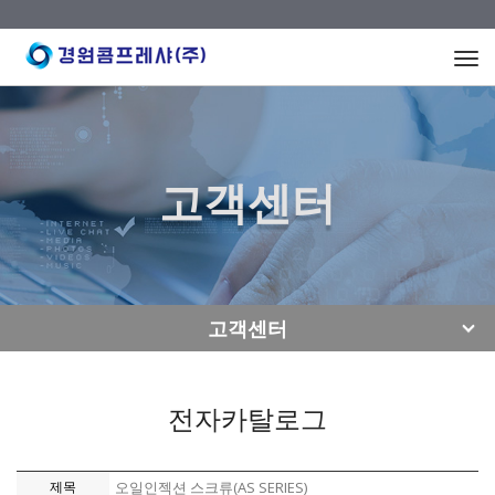
Togg
navi
고객센터
고객센터
전자카탈로그
제목
오일인젝션 스크류(AS SERIES)