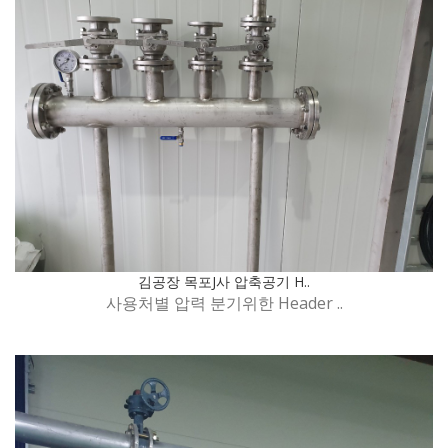
김공장 목포J사 압축공기 H..
사용처별 압력 분기위한 Header ..