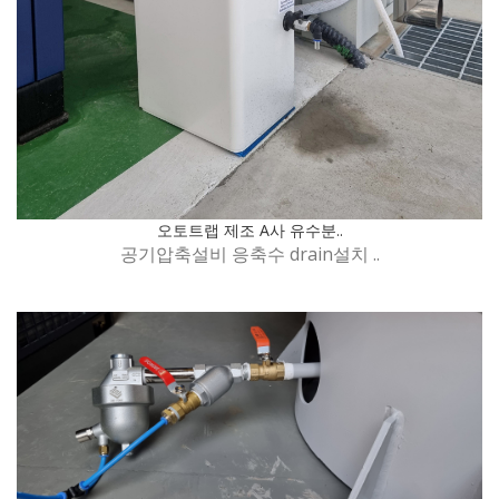
오토트랩 제조 A사 유수분..
공기압축설비 응축수 drain설치 ..