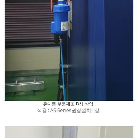
휴대폰 부품제조 D사 상입..
적용 : AS Series권장설치 : 상..